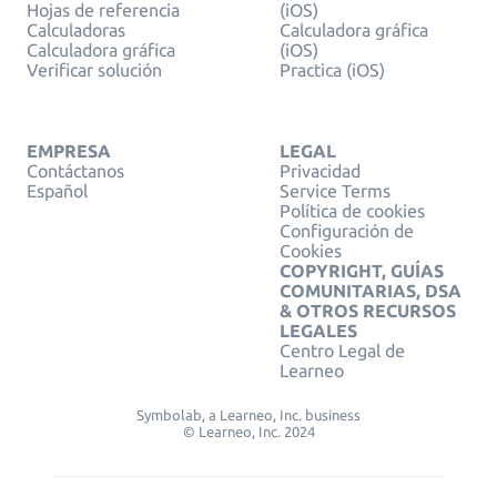
Hojas de referencia
(iOS)
Calculadoras
Calculadora gráfica
Calculadora gráfica
(iOS)
Verificar solución
Practica (iOS)
EMPRESA
LEGAL
Contáctanos
Privacidad
Español
Service Terms
Política de cookies
Configuración de
Cookies
COPYRIGHT, GUÍAS
COMUNITARIAS, DSA
& OTROS RECURSOS
LEGALES
Centro Legal de
Learneo
Symbolab, a Learneo, Inc. business
© Learneo, Inc. 2024