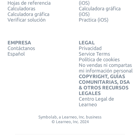
Hojas de referencia
(iOS)
Calculadoras
Calculadora gráfica
Calculadora gráfica
(iOS)
Verificar solución
Practica (iOS)
EMPRESA
LEGAL
Contáctanos
Privacidad
Español
Service Terms
Política de cookies
No vendas ni compartas
mi información personal
COPYRIGHT, GUÍAS
COMUNITARIAS, DSA
& OTROS RECURSOS
LEGALES
Centro Legal de
Learneo
Symbolab, a Learneo, Inc. business
© Learneo, Inc. 2024