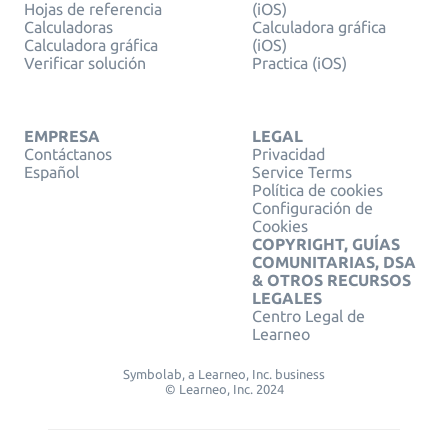
Hojas de referencia
(iOS)
Calculadoras
Calculadora gráfica
Calculadora gráfica
(iOS)
Verificar solución
Practica (iOS)
EMPRESA
LEGAL
Contáctanos
Privacidad
Español
Service Terms
Política de cookies
Configuración de
Cookies
COPYRIGHT, GUÍAS
COMUNITARIAS, DSA
& OTROS RECURSOS
LEGALES
Centro Legal de
Learneo
Symbolab, a Learneo, Inc. business
© Learneo, Inc. 2024