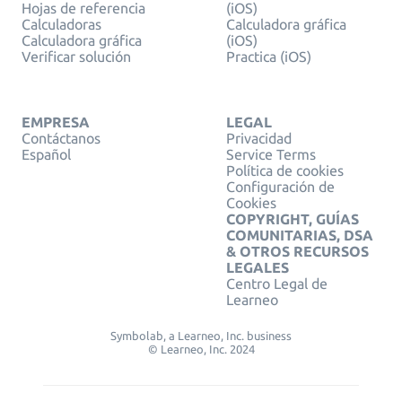
Hojas de referencia
(iOS)
Calculadoras
Calculadora gráfica
Calculadora gráfica
(iOS)
Verificar solución
Practica (iOS)
EMPRESA
LEGAL
Contáctanos
Privacidad
Español
Service Terms
Política de cookies
Configuración de
Cookies
COPYRIGHT, GUÍAS
COMUNITARIAS, DSA
& OTROS RECURSOS
LEGALES
Centro Legal de
Learneo
Symbolab, a Learneo, Inc. business
© Learneo, Inc. 2024