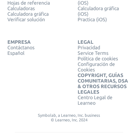
Hojas de referencia
(iOS)
Calculadoras
Calculadora gráfica
Calculadora gráfica
(iOS)
Verificar solución
Practica (iOS)
EMPRESA
LEGAL
Contáctanos
Privacidad
Español
Service Terms
Política de cookies
Configuración de
Cookies
COPYRIGHT, GUÍAS
COMUNITARIAS, DSA
& OTROS RECURSOS
LEGALES
Centro Legal de
Learneo
Symbolab, a Learneo, Inc. business
© Learneo, Inc. 2024