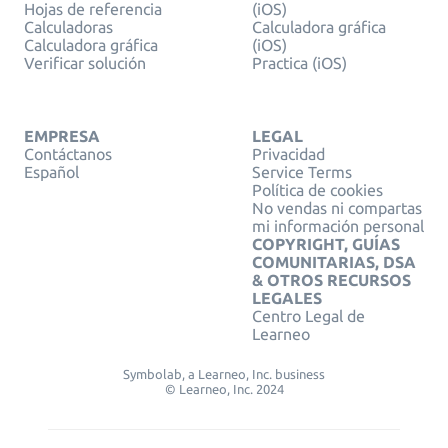
Hojas de referencia
(iOS)
Calculadoras
Calculadora gráfica
Calculadora gráfica
(iOS)
Verificar solución
Practica (iOS)
EMPRESA
LEGAL
Contáctanos
Privacidad
Español
Service Terms
Política de cookies
No vendas ni compartas
mi información personal
COPYRIGHT, GUÍAS
COMUNITARIAS, DSA
& OTROS RECURSOS
LEGALES
Centro Legal de
Learneo
Symbolab, a Learneo, Inc. business
© Learneo, Inc. 2024