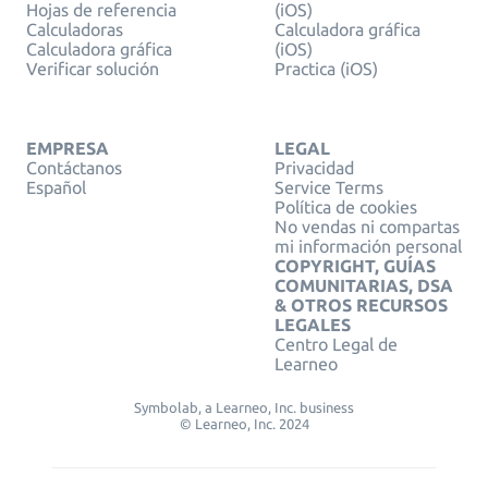
Hojas de referencia
(iOS)
Calculadoras
Calculadora gráfica
Calculadora gráfica
(iOS)
Verificar solución
Practica (iOS)
EMPRESA
LEGAL
Contáctanos
Privacidad
Español
Service Terms
Política de cookies
No vendas ni compartas
mi información personal
COPYRIGHT, GUÍAS
COMUNITARIAS, DSA
& OTROS RECURSOS
LEGALES
Centro Legal de
Learneo
Symbolab, a Learneo, Inc. business
© Learneo, Inc. 2024