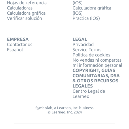
Hojas de referencia
(iOS)
Calculadoras
Calculadora gráfica
Calculadora gráfica
(iOS)
Verificar solución
Practica (iOS)
EMPRESA
LEGAL
Contáctanos
Privacidad
Español
Service Terms
Política de cookies
No vendas ni compartas
mi información personal
COPYRIGHT, GUÍAS
COMUNITARIAS, DSA
& OTROS RECURSOS
LEGALES
Centro Legal de
Learneo
Symbolab, a Learneo, Inc. business
© Learneo, Inc. 2024