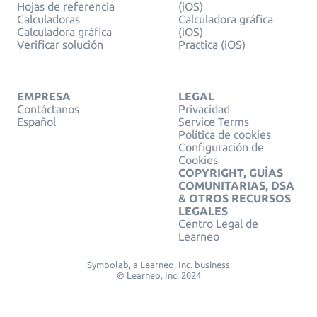
Hojas de referencia
(iOS)
Calculadoras
Calculadora gráfica
Calculadora gráfica
(iOS)
Verificar solución
Practica (iOS)
EMPRESA
LEGAL
Contáctanos
Privacidad
Español
Service Terms
Política de cookies
Configuración de
Cookies
COPYRIGHT, GUÍAS
COMUNITARIAS, DSA
& OTROS RECURSOS
LEGALES
Centro Legal de
Learneo
Symbolab, a Learneo, Inc. business
© Learneo, Inc. 2024