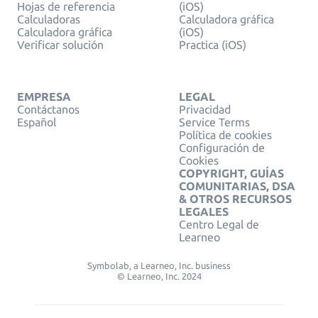
Hojas de referencia
(iOS)
Calculadoras
Calculadora gráfica
Calculadora gráfica
(iOS)
Verificar solución
Practica (iOS)
EMPRESA
LEGAL
Contáctanos
Privacidad
Español
Service Terms
Política de cookies
Configuración de
Cookies
COPYRIGHT, GUÍAS
COMUNITARIAS, DSA
& OTROS RECURSOS
LEGALES
Centro Legal de
Learneo
Symbolab, a Learneo, Inc. business
© Learneo, Inc. 2024