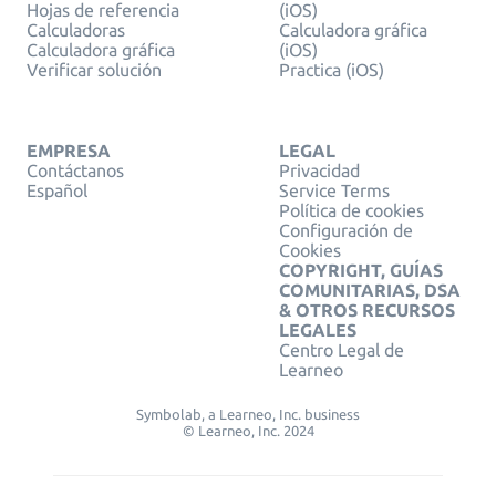
Hojas de referencia
(iOS)
Calculadoras
Calculadora gráfica
Calculadora gráfica
(iOS)
Verificar solución
Practica (iOS)
EMPRESA
LEGAL
Contáctanos
Privacidad
Español
Service Terms
Política de cookies
Configuración de
Cookies
COPYRIGHT, GUÍAS
COMUNITARIAS, DSA
& OTROS RECURSOS
LEGALES
Centro Legal de
Learneo
Symbolab, a Learneo, Inc. business
© Learneo, Inc. 2024