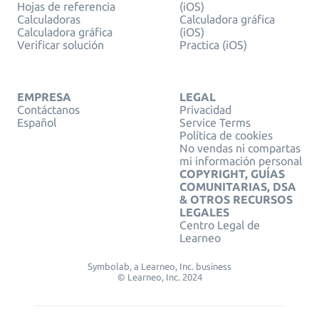
Hojas de referencia
(iOS)
Calculadoras
Calculadora gráfica
Calculadora gráfica
(iOS)
Verificar solución
Practica (iOS)
EMPRESA
LEGAL
Contáctanos
Privacidad
Español
Service Terms
Política de cookies
No vendas ni compartas
mi información personal
COPYRIGHT, GUÍAS
COMUNITARIAS, DSA
& OTROS RECURSOS
LEGALES
Centro Legal de
Learneo
Symbolab, a Learneo, Inc. business
© Learneo, Inc. 2024