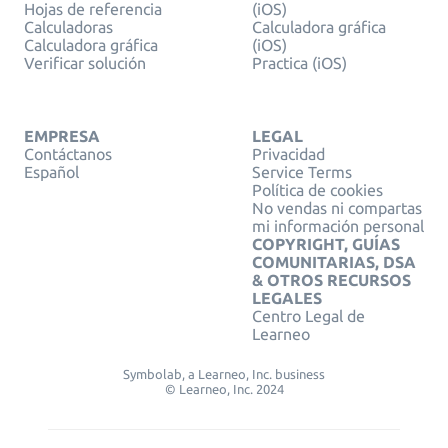
Hojas de referencia
(iOS)
Calculadoras
Calculadora gráfica
Calculadora gráfica
(iOS)
Verificar solución
Practica (iOS)
EMPRESA
LEGAL
Contáctanos
Privacidad
Español
Service Terms
Política de cookies
No vendas ni compartas
mi información personal
COPYRIGHT, GUÍAS
COMUNITARIAS, DSA
& OTROS RECURSOS
LEGALES
Centro Legal de
Learneo
Symbolab, a Learneo, Inc. business
© Learneo, Inc. 2024