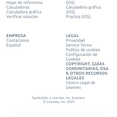
Hojas de referencia
(iOS)
Calculadoras
Calculadora gráfica
Calculadora gráfica
(iOS)
Verificar solución
Practica (iOS)
EMPRESA
LEGAL
Contáctanos
Privacidad
Español
Service Terms
Política de cookies
Configuración de
Cookies
COPYRIGHT, GUÍAS
COMUNITARIAS, DSA
& OTROS RECURSOS
LEGALES
Centro Legal de
Learneo
Symbolab, a Learneo, Inc. business
© Learneo, Inc. 2024