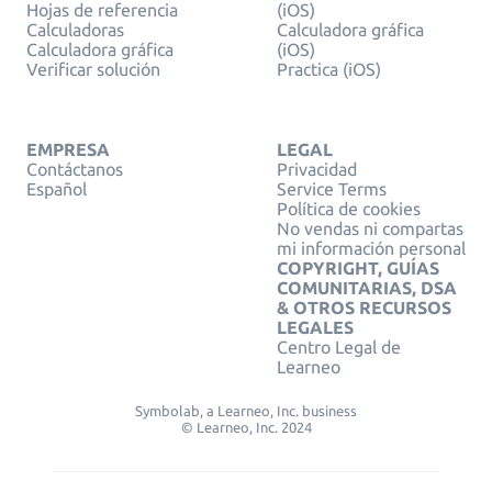
Hojas de referencia
(iOS)
Calculadoras
Calculadora gráfica
Calculadora gráfica
(iOS)
Verificar solución
Practica (iOS)
EMPRESA
LEGAL
Contáctanos
Privacidad
Español
Service Terms
Política de cookies
No vendas ni compartas
mi información personal
COPYRIGHT, GUÍAS
COMUNITARIAS, DSA
& OTROS RECURSOS
LEGALES
Centro Legal de
Learneo
Symbolab, a Learneo, Inc. business
© Learneo, Inc. 2024