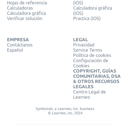
Hojas de referencia
(iOS)
Calculadoras
Calculadora gráfica
Calculadora gráfica
(iOS)
Verificar solución
Practica (iOS)
EMPRESA
LEGAL
Contáctanos
Privacidad
Español
Service Terms
Política de cookies
Configuración de
Cookies
COPYRIGHT, GUÍAS
COMUNITARIAS, DSA
& OTROS RECURSOS
LEGALES
Centro Legal de
Learneo
Symbolab, a Learneo, Inc. business
© Learneo, Inc. 2024