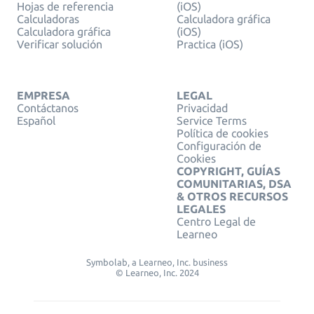
Hojas de referencia
(iOS)
Calculadoras
Calculadora gráfica
Calculadora gráfica
(iOS)
Verificar solución
Practica (iOS)
EMPRESA
LEGAL
Contáctanos
Privacidad
Español
Service Terms
Política de cookies
Configuración de
Cookies
COPYRIGHT, GUÍAS
COMUNITARIAS, DSA
& OTROS RECURSOS
LEGALES
Centro Legal de
Learneo
Symbolab, a Learneo, Inc. business
© Learneo, Inc. 2024