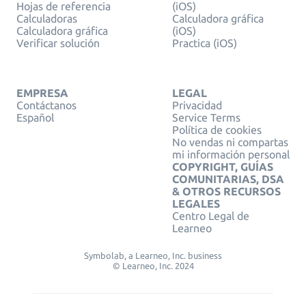
Hojas de referencia
(iOS)
Calculadoras
Calculadora gráfica
Calculadora gráfica
(iOS)
Verificar solución
Practica (iOS)
EMPRESA
LEGAL
Contáctanos
Privacidad
Español
Service Terms
Política de cookies
No vendas ni compartas
mi información personal
COPYRIGHT, GUÍAS
COMUNITARIAS, DSA
& OTROS RECURSOS
LEGALES
Centro Legal de
Learneo
Symbolab, a Learneo, Inc. business
© Learneo, Inc. 2024