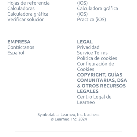
Hojas de referencia
(iOS)
Calculadoras
Calculadora gráfica
Calculadora gráfica
(iOS)
Verificar solución
Practica (iOS)
EMPRESA
LEGAL
Contáctanos
Privacidad
Español
Service Terms
Política de cookies
Configuración de
Cookies
COPYRIGHT, GUÍAS
COMUNITARIAS, DSA
& OTROS RECURSOS
LEGALES
Centro Legal de
Learneo
Symbolab, a Learneo, Inc. business
© Learneo, Inc. 2024