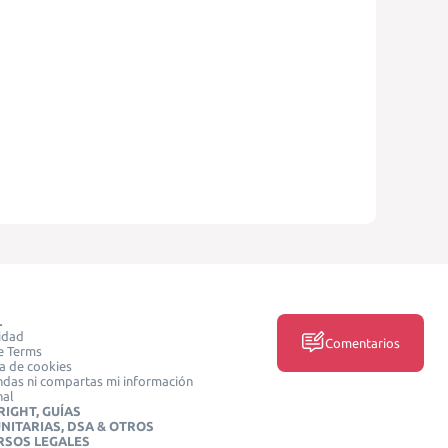
L
idad
Comentarios
e Terms
ca de cookies
das ni compartas mi información
nal
IGHT, GUÍAS
NITARIAS, DSA & OTROS
RSOS LEGALES