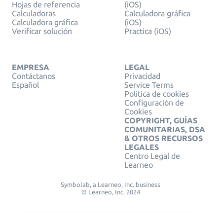
Hojas de referencia
(iOS)
Calculadoras
Calculadora gráfica
Calculadora gráfica
(iOS)
Verificar solución
Practica (iOS)
EMPRESA
LEGAL
Contáctanos
Privacidad
Español
Service Terms
Política de cookies
Configuración de
Cookies
COPYRIGHT, GUÍAS
COMUNITARIAS, DSA
& OTROS RECURSOS
LEGALES
Centro Legal de
Learneo
Symbolab, a Learneo, Inc. business
© Learneo, Inc. 2024