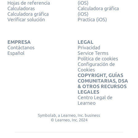
Hojas de referencia
(iOS)
Calculadoras
Calculadora gráfica
Calculadora gráfica
(iOS)
Verificar solución
Practica (iOS)
EMPRESA
LEGAL
Contáctanos
Privacidad
Español
Service Terms
Política de cookies
Configuración de
Cookies
COPYRIGHT, GUÍAS
COMUNITARIAS, DSA
& OTROS RECURSOS
LEGALES
Centro Legal de
Learneo
Symbolab, a Learneo, Inc. business
© Learneo, Inc. 2024