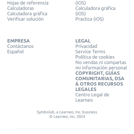
Hojas de referencia
(iOS)
Calculadoras
Calculadora gráfica
Calculadora gráfica
(iOS)
Verificar solución
Practica (iOS)
EMPRESA
LEGAL
Contáctanos
Privacidad
Español
Service Terms
Política de cookies
No vendas ni compartas
mi información personal
COPYRIGHT, GUÍAS
COMUNITARIAS, DSA
& OTROS RECURSOS
LEGALES
Centro Legal de
Learneo
Symbolab, a Learneo, Inc. business
© Learneo, Inc. 2024