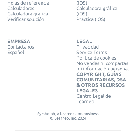
Hojas de referencia
(iOS)
Calculadoras
Calculadora gráfica
Calculadora gráfica
(iOS)
Verificar solución
Practica (iOS)
EMPRESA
LEGAL
Contáctanos
Privacidad
Español
Service Terms
Política de cookies
No vendas ni compartas
mi información personal
COPYRIGHT, GUÍAS
COMUNITARIAS, DSA
& OTROS RECURSOS
LEGALES
Centro Legal de
Learneo
Symbolab, a Learneo, Inc. business
© Learneo, Inc. 2024