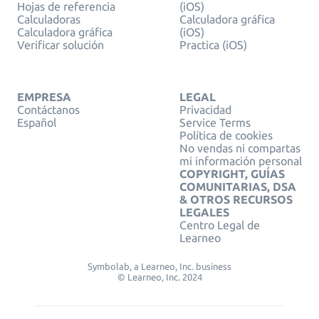
Hojas de referencia
(iOS)
Calculadoras
Calculadora gráfica
Calculadora gráfica
(iOS)
Verificar solución
Practica (iOS)
EMPRESA
LEGAL
Contáctanos
Privacidad
Español
Service Terms
Política de cookies
No vendas ni compartas
mi información personal
COPYRIGHT, GUÍAS
COMUNITARIAS, DSA
& OTROS RECURSOS
LEGALES
Centro Legal de
Learneo
Symbolab, a Learneo, Inc. business
© Learneo, Inc. 2024