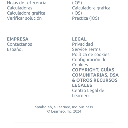
Hojas de referencia
(iOS)
Calculadoras
Calculadora gráfica
Calculadora gráfica
(iOS)
Verificar solución
Practica (iOS)
EMPRESA
LEGAL
Contáctanos
Privacidad
Español
Service Terms
Política de cookies
Configuración de
Cookies
COPYRIGHT, GUÍAS
COMUNITARIAS, DSA
& OTROS RECURSOS
LEGALES
Centro Legal de
Learneo
Symbolab, a Learneo, Inc. business
© Learneo, Inc. 2024