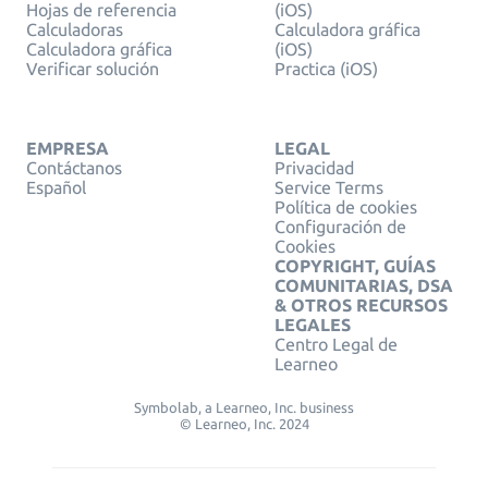
Hojas de referencia
(iOS)
Calculadoras
Calculadora gráfica
Calculadora gráfica
(iOS)
Verificar solución
Practica (iOS)
EMPRESA
LEGAL
Contáctanos
Privacidad
Español
Service Terms
Política de cookies
Configuración de
Cookies
COPYRIGHT, GUÍAS
COMUNITARIAS, DSA
& OTROS RECURSOS
LEGALES
Centro Legal de
Learneo
Symbolab, a Learneo, Inc. business
© Learneo, Inc. 2024