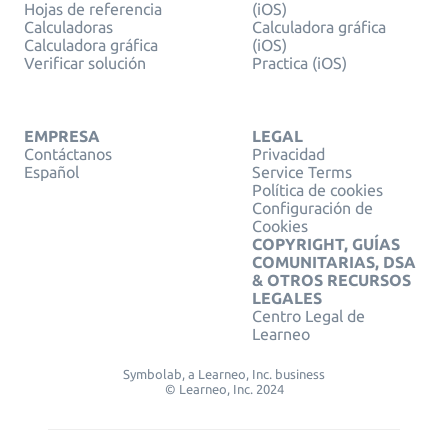
Hojas de referencia
(iOS)
Calculadoras
Calculadora gráfica
Calculadora gráfica
(iOS)
Verificar solución
Practica (iOS)
EMPRESA
LEGAL
Contáctanos
Privacidad
Español
Service Terms
Política de cookies
Configuración de
Cookies
COPYRIGHT, GUÍAS
COMUNITARIAS, DSA
& OTROS RECURSOS
LEGALES
Centro Legal de
Learneo
Symbolab, a Learneo, Inc. business
© Learneo, Inc. 2024