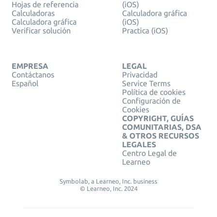
Hojas de referencia
(iOS)
Calculadoras
Calculadora gráfica
Calculadora gráfica
(iOS)
Verificar solución
Practica (iOS)
EMPRESA
LEGAL
Contáctanos
Privacidad
Español
Service Terms
Política de cookies
Configuración de
Cookies
COPYRIGHT, GUÍAS
COMUNITARIAS, DSA
& OTROS RECURSOS
LEGALES
Centro Legal de
Learneo
Symbolab, a Learneo, Inc. business
© Learneo, Inc. 2024