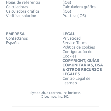
Hojas de referencia
(iOS)
Calculadoras
Calculadora gráfica
Calculadora gráfica
(iOS)
Verificar solución
Practica (iOS)
EMPRESA
LEGAL
Contáctanos
Privacidad
Español
Service Terms
Política de cookies
Configuración de
Cookies
COPYRIGHT, GUÍAS
COMUNITARIAS, DSA
& OTROS RECURSOS
LEGALES
Centro Legal de
Learneo
Symbolab, a Learneo, Inc. business
© Learneo, Inc. 2024