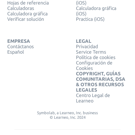
Hojas de referencia
(iOS)
Calculadoras
Calculadora gráfica
Calculadora gráfica
(iOS)
Verificar solución
Practica (iOS)
EMPRESA
LEGAL
Contáctanos
Privacidad
Español
Service Terms
Política de cookies
Configuración de
Cookies
COPYRIGHT, GUÍAS
COMUNITARIAS, DSA
& OTROS RECURSOS
LEGALES
Centro Legal de
Learneo
Symbolab, a Learneo, Inc. business
© Learneo, Inc. 2024