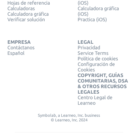
Hojas de referencia
(iOS)
Calculadoras
Calculadora gráfica
Calculadora gráfica
(iOS)
Verificar solución
Practica (iOS)
EMPRESA
LEGAL
Contáctanos
Privacidad
Español
Service Terms
Política de cookies
Configuración de
Cookies
COPYRIGHT, GUÍAS
COMUNITARIAS, DSA
& OTROS RECURSOS
LEGALES
Centro Legal de
Learneo
Symbolab, a Learneo, Inc. business
© Learneo, Inc. 2024