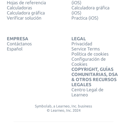
Hojas de referencia
(iOS)
Calculadoras
Calculadora gráfica
Calculadora gráfica
(iOS)
Verificar solución
Practica (iOS)
EMPRESA
LEGAL
Contáctanos
Privacidad
Español
Service Terms
Política de cookies
Configuración de
Cookies
COPYRIGHT, GUÍAS
COMUNITARIAS, DSA
& OTROS RECURSOS
LEGALES
Centro Legal de
Learneo
Symbolab, a Learneo, Inc. business
© Learneo, Inc. 2024