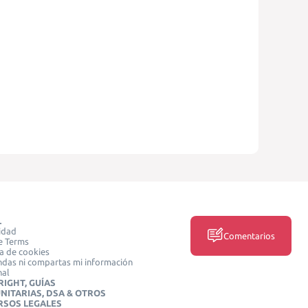
L
idad
Comentarios
e Terms
ca de cookies
das ni compartas mi información
nal
IGHT, GUÍAS
NITARIAS, DSA & OTROS
RSOS LEGALES