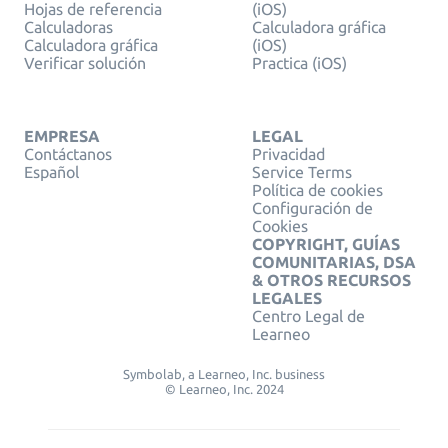
Hojas de referencia
(iOS)
Calculadoras
Calculadora gráfica
Calculadora gráfica
(iOS)
Verificar solución
Practica (iOS)
EMPRESA
LEGAL
Contáctanos
Privacidad
Español
Service Terms
Política de cookies
Configuración de
Cookies
COPYRIGHT, GUÍAS
COMUNITARIAS, DSA
& OTROS RECURSOS
LEGALES
Centro Legal de
Learneo
Symbolab, a Learneo, Inc. business
© Learneo, Inc. 2024