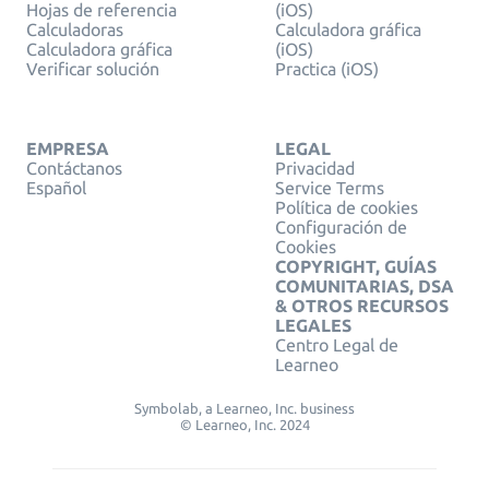
Hojas de referencia
(iOS)
Calculadoras
Calculadora gráfica
Calculadora gráfica
(iOS)
Verificar solución
Practica (iOS)
EMPRESA
LEGAL
Contáctanos
Privacidad
Español
Service Terms
Política de cookies
Configuración de
Cookies
COPYRIGHT, GUÍAS
COMUNITARIAS, DSA
& OTROS RECURSOS
LEGALES
Centro Legal de
Learneo
Symbolab, a Learneo, Inc. business
© Learneo, Inc. 2024