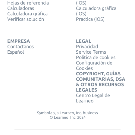
Hojas de referencia
(iOS)
Calculadoras
Calculadora gráfica
Calculadora gráfica
(iOS)
Verificar solución
Practica (iOS)
EMPRESA
LEGAL
Contáctanos
Privacidad
Español
Service Terms
Política de cookies
Configuración de
Cookies
COPYRIGHT, GUÍAS
COMUNITARIAS, DSA
& OTROS RECURSOS
LEGALES
Centro Legal de
Learneo
Symbolab, a Learneo, Inc. business
© Learneo, Inc. 2024