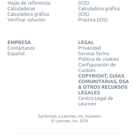
Hojas de referencia
(iOS)
Calculadoras
Calculadora gráfica
Calculadora gráfica
(iOS)
Verificar solución
Practica (iOS)
EMPRESA
LEGAL
Contáctanos
Privacidad
Español
Service Terms
Política de cookies
Configuración de
Cookies
COPYRIGHT, GUÍAS
COMUNITARIAS, DSA
& OTROS RECURSOS
LEGALES
Centro Legal de
Learneo
Symbolab, a Learneo, Inc. business
© Learneo, Inc. 2024