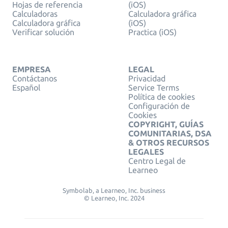
Hojas de referencia
(iOS)
Calculadoras
Calculadora gráfica
Calculadora gráfica
(iOS)
Verificar solución
Practica (iOS)
EMPRESA
LEGAL
Contáctanos
Privacidad
Español
Service Terms
Política de cookies
Configuración de
Cookies
COPYRIGHT, GUÍAS
COMUNITARIAS, DSA
& OTROS RECURSOS
LEGALES
Centro Legal de
Learneo
Symbolab, a Learneo, Inc. business
© Learneo, Inc. 2024