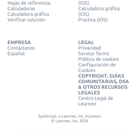
Hojas de referencia
(iOS)
Calculadoras
Calculadora gráfica
Calculadora gráfica
(iOS)
Verificar solución
Practica (iOS)
EMPRESA
LEGAL
Contáctanos
Privacidad
Español
Service Terms
Política de cookies
Configuración de
Cookies
COPYRIGHT, GUÍAS
COMUNITARIAS, DSA
& OTROS RECURSOS
LEGALES
Centro Legal de
Learneo
Symbolab, a Learneo, Inc. business
© Learneo, Inc. 2024