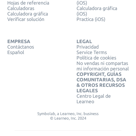
Hojas de referencia
(iOS)
Calculadoras
Calculadora gráfica
Calculadora gráfica
(iOS)
Verificar solución
Practica (iOS)
EMPRESA
LEGAL
Contáctanos
Privacidad
Español
Service Terms
Política de cookies
No vendas ni compartas
mi información personal
COPYRIGHT, GUÍAS
COMUNITARIAS, DSA
& OTROS RECURSOS
LEGALES
Centro Legal de
Learneo
Symbolab, a Learneo, Inc. business
© Learneo, Inc. 2024