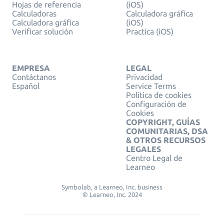
Hojas de referencia
(iOS)
Calculadoras
Calculadora gráfica
Calculadora gráfica
(iOS)
Verificar solución
Practica (iOS)
EMPRESA
LEGAL
Contáctanos
Privacidad
Español
Service Terms
Política de cookies
Configuración de
Cookies
COPYRIGHT, GUÍAS
COMUNITARIAS, DSA
& OTROS RECURSOS
LEGALES
Centro Legal de
Learneo
Symbolab, a Learneo, Inc. business
© Learneo, Inc. 2024