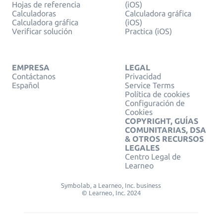
Hojas de referencia
(iOS)
Calculadoras
Calculadora gráfica
Calculadora gráfica
(iOS)
Verificar solución
Practica (iOS)
EMPRESA
LEGAL
Contáctanos
Privacidad
Español
Service Terms
Política de cookies
Configuración de
Cookies
COPYRIGHT, GUÍAS
COMUNITARIAS, DSA
& OTROS RECURSOS
LEGALES
Centro Legal de
Learneo
Symbolab, a Learneo, Inc. business
© Learneo, Inc. 2024