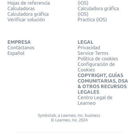
Hojas de referencia
(iOS)
Calculadoras
Calculadora gráfica
Calculadora gráfica
(iOS)
Verificar solución
Practica (iOS)
EMPRESA
LEGAL
Contáctanos
Privacidad
Español
Service Terms
Política de cookies
Configuración de
Cookies
COPYRIGHT, GUÍAS
COMUNITARIAS, DSA
& OTROS RECURSOS
LEGALES
Centro Legal de
Learneo
Symbolab, a Learneo, Inc. business
© Learneo, Inc. 2024