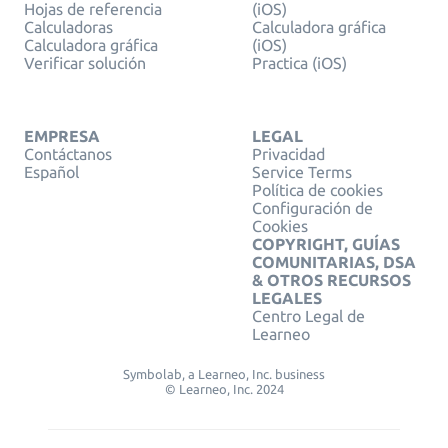
Hojas de referencia
(iOS)
Calculadoras
Calculadora gráfica
Calculadora gráfica
(iOS)
Verificar solución
Practica (iOS)
EMPRESA
LEGAL
Contáctanos
Privacidad
Español
Service Terms
Política de cookies
Configuración de
Cookies
COPYRIGHT, GUÍAS
COMUNITARIAS, DSA
& OTROS RECURSOS
LEGALES
Centro Legal de
Learneo
Symbolab, a Learneo, Inc. business
© Learneo, Inc. 2024