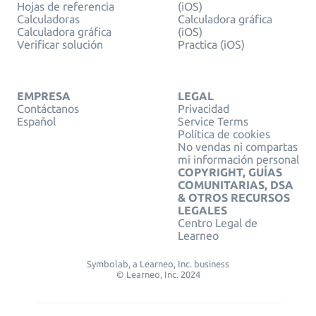
Hojas de referencia
(iOS)
Calculadoras
Calculadora gráfica
Calculadora gráfica
(iOS)
Verificar solución
Practica (iOS)
EMPRESA
LEGAL
Contáctanos
Privacidad
Español
Service Terms
Política de cookies
No vendas ni compartas
mi información personal
COPYRIGHT, GUÍAS
COMUNITARIAS, DSA
& OTROS RECURSOS
LEGALES
Centro Legal de
Learneo
Symbolab, a Learneo, Inc. business
© Learneo, Inc. 2024