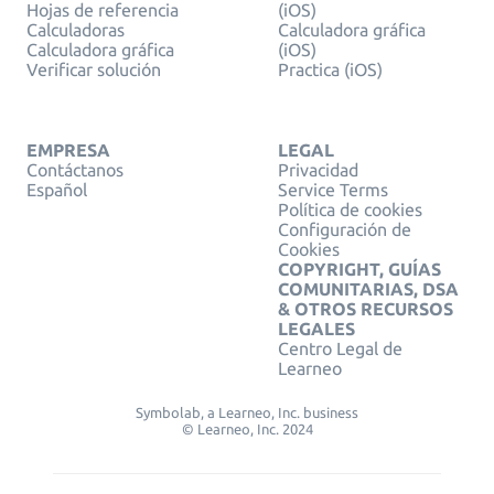
Hojas de referencia
(iOS)
Calculadoras
Calculadora gráfica
Calculadora gráfica
(iOS)
Verificar solución
Practica (iOS)
EMPRESA
LEGAL
Contáctanos
Privacidad
Español
Service Terms
Política de cookies
Configuración de
Cookies
COPYRIGHT, GUÍAS
COMUNITARIAS, DSA
& OTROS RECURSOS
LEGALES
Centro Legal de
Learneo
Symbolab, a Learneo, Inc. business
© Learneo, Inc. 2024