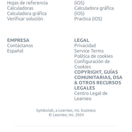
Hojas de referencia
(iOS)
Calculadoras
Calculadora gráfica
Calculadora gráfica
(iOS)
Verificar solución
Practica (iOS)
EMPRESA
LEGAL
Contáctanos
Privacidad
Español
Service Terms
Política de cookies
Configuración de
Cookies
COPYRIGHT, GUÍAS
COMUNITARIAS, DSA
& OTROS RECURSOS
LEGALES
Centro Legal de
Learneo
Symbolab, a Learneo, Inc. business
© Learneo, Inc. 2024