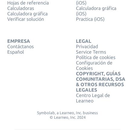
Hojas de referencia
(iOS)
Calculadoras
Calculadora gráfica
Calculadora gráfica
(iOS)
Verificar solución
Practica (iOS)
EMPRESA
LEGAL
Contáctanos
Privacidad
Español
Service Terms
Política de cookies
Configuración de
Cookies
COPYRIGHT, GUÍAS
COMUNITARIAS, DSA
& OTROS RECURSOS
LEGALES
Centro Legal de
Learneo
Symbolab, a Learneo, Inc. business
© Learneo, Inc. 2024