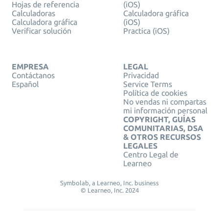
Hojas de referencia
(iOS)
Calculadoras
Calculadora gráfica
Calculadora gráfica
(iOS)
Verificar solución
Practica (iOS)
EMPRESA
LEGAL
Contáctanos
Privacidad
Español
Service Terms
Política de cookies
No vendas ni compartas
mi información personal
COPYRIGHT, GUÍAS
COMUNITARIAS, DSA
& OTROS RECURSOS
LEGALES
Centro Legal de
Learneo
Symbolab, a Learneo, Inc. business
© Learneo, Inc. 2024